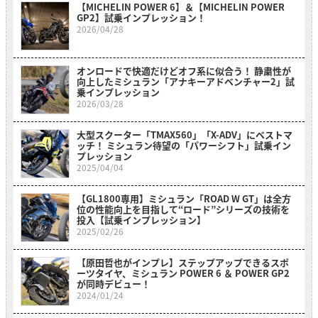
【MICHELIN POWER 6】＆【MICHELIN POWER
GP2】試乗インプレッション！
2026/04/28
オンロードで快適だけどオフ系に似合う！ 静粛性が
向上したミシュラン「アナキーアドベンチャー2」試
乗インプレッション
2026/03/28
大型スクーター「TMAX560」「X-ADV」にベストマ
ッチ！ ミシュラン待望の「パワーシフト」試乗イン
プレッション
2025/04/04
【GL1800専用】ミシュラン「ROAD W GT」は全方
位の性能向上を目指して“ロード”シリーズの技術を
投入【試乗インプレッション】
2025/02/26
【原田哲也がインプレ】ステップアップできるスポ
ーツタイヤ、ミシュラン POWER 6 ＆ POWER GP2
が同時デビュー！
2024/01/24