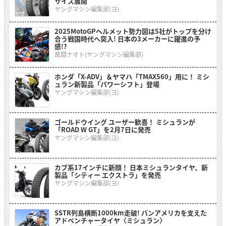
サイズ展開
ヤングマシン編集部(ヨ)
2025MotoGPヘルメット勢力図は5社がトップを分け
合う戦国時代へ突入! 日本の3メーカーに躍進の予
感!?
風間ナオト(ヤングマシン編集部)
ホンダ「X-ADV」＆ヤマハ「TMAX560」用に！ ミシ
ュラン新製品「パワーシフト」登場
ヤングマシン編集部(ヨ)
ゴールドウイング ユーザー歓喜！ ミシュランが
「ROAD W GT」を2月7日に発売
ヤングマシン編集部(ヨ)
カブ系17インチに新顔！ 日本ミシュランタイヤ、新
製品「シティー エクストラ」を発売
ヤングマシン編集部(ヨ)
SSTR列島横断1000km走破! パンアメリカを支えた
アドベンチャータイヤ〈ミシュラン〉