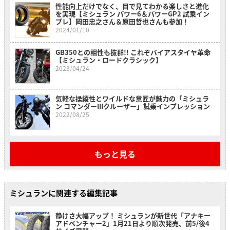
性能向上だけでなく、目で見てわかる楽しさと進化
を実現【ミシュラン パワー6＆パワーGP2 試乗イン
プレ】岡田忠之さん＆原田哲也さんも参加！
2024/01/10
GB350との相性も抜群!! これぞバイアスタイヤ革命
【ミシュラン・ロードクラシック】
2023/04/24
気軽な操縦性とワイルドな意匠が魅力の「ミシュラ
ン コマンダーIIIクルーザー」試乗インプレッション
2022/08/25
もっと見る
ミシュランに関連する編集記事
静けさ大幅アップ！ ミシュランが新世代「アナキー
アドベンチャー2」1月21日より順次発売、前5/後4