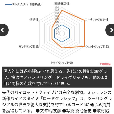
個人的には過小評価…?と思える、先代との性能比較グラ
フ。快適性／ハンドリング／ドライグリップも、他の3項
目と同様の点数を付けていいと思う。
先代のパイロットアクティブとは完全な別物。ミシュランの
新作バイアスタイヤ「ロードクラシック」は、ツーリングラ
ジアルの世界で絶大な支持を得ているロード5に通じる資質
を獲得している。 ●文:中村友彦 ●写真:真弓悟史 ●取材協