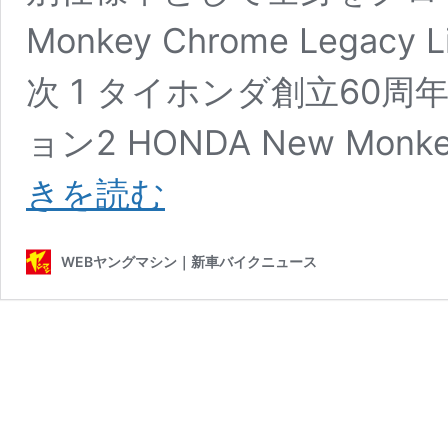
Monkey Chrome Legacy
次 1 タイホンダ創立60
ョン2 HONDA New Monkey 
【限
きを読む
定
車】
60
WEBヤングマシン｜新車バイクニュース
周
年
記
念
タ
イ
ホ
ン
ダ