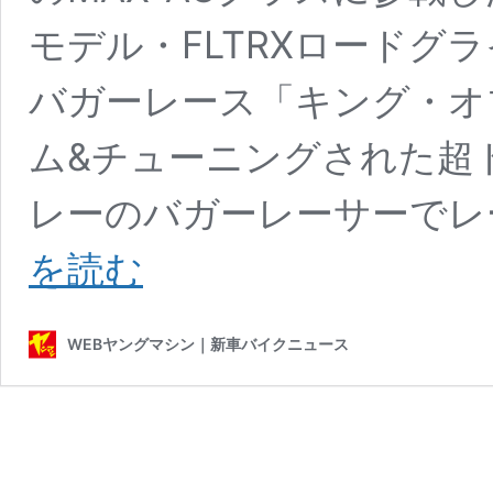
モデル・FLTRXロードグ
バガーレース「キング・オ
ム&チューニングされた超
レーのバガーレーサーでレ
長
を読む
瀬
智
也
WEBヤングマシン｜新車バイクニュース
さ
ん、
日
本
初
登
場