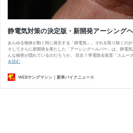
静電気対策の決定版・新開発アーシング
あらゆる物体が動く時に発生する「静電気」。それを取り除くのが
そしてさらに新開発を果たした「アーシングヘルパー」は、静電気
んな秘密が隠れているのだろうか。 目次 1 帯電除去装置「スムー
静
を読む
電
気
WEBヤングマシン｜新車バイクニュース
対
策
の
決
定
版・
新
開
発